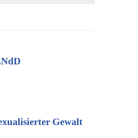
-LNdD
d
xualisierter Gewalt