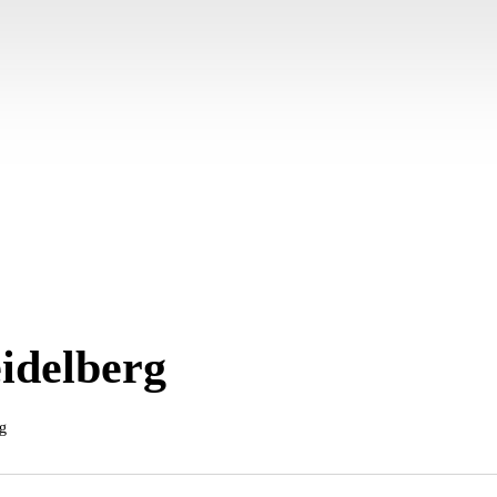
idelberg
g