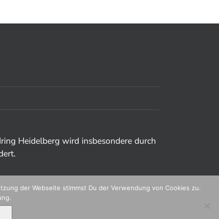
dring Heidelberg wird insbesondere durch
dert.
Nutzung der Webseite stimmst Du der Verwendung von Cookies zu.
ung.
Instagram
Facebook
Twitter
YouTube