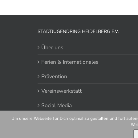
STADTJUGENDRING HEIDELBERG E.V.
Über uns
Ferien & Internationales
Prävention
Vereinswerkstatt
Social Media
Um unsere Webseite für Dich optimal zu gestalten und fortlauf
Wei
© 2020 Stadtjugendring Heidelberg e.V.