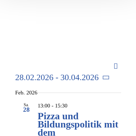
Verans
Suche
Summary
Verans
Ansich
28.02.2026
 - 
30.04.2026
Naviga
Suche
Select
Feb. 2026
date.
und
Sa.
13:00
-
15:30
28
Pizza und
Ansich
Bildungspolitik mit
Naviga
dem