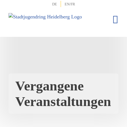
Zum
DE
EN/FR
Inhalt
springen
Vergangene
Veranstaltungen