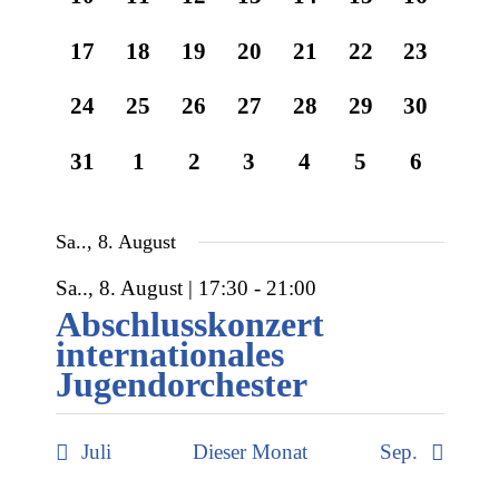
Naviga
Veranstaltungen,
Veranstaltungen,
Veranstaltungen,
Veranstaltungen,
Veranstaltungen,
Veranstaltunge
Veransta
0
0
0
0
0
0
0
17
18
19
20
21
22
23
Veranstaltungen,
Veranstaltungen,
Veranstaltungen,
Veranstaltungen,
Veranstaltungen,
Veranstaltunge
Veransta
0
0
0
0
0
0
0
24
25
26
27
28
29
30
Veranstaltungen,
Veranstaltungen,
Veranstaltungen,
Veranstaltungen,
Veranstaltungen,
Veranstaltunge
Veransta
0
0
0
0
0
0
0
31
1
2
3
4
5
6
Veranstaltungen,
Veranstaltungen,
Veranstaltungen,
Veranstaltungen,
Veranstaltungen,
Veranstaltung
Veransta
Sa.., 8. August
Sa.., 8. August | 17:30
-
21:00
Abschlusskonzert
internationales
Jugendorchester
Juli
Dieser Monat
Sep.