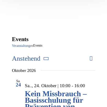
Events
Events
Veranstaltungen
Anstehend
Verans
Suche
Liste
Verans
Ansich
Datum
Oktober 2026
wählen.
Naviga
Suche
Sa.
24
und
Sa.., 24. Oktober | 10:00
-
16:00
Kein Missbrauch –
Ansich
Basisschulung für
Prävention von