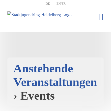
Zum
DE
EN/FR
Inhalt
springen
Anstehende
Veranstaltungen
› Events