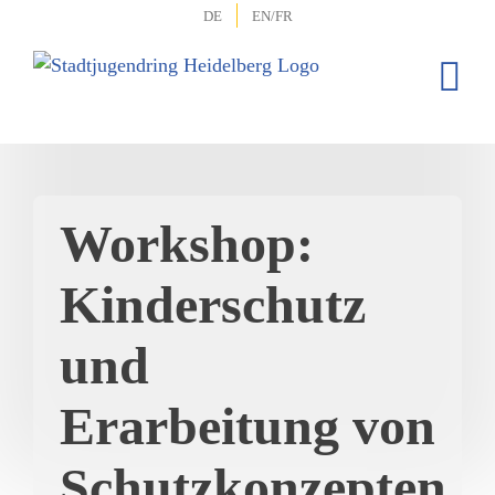
Zum
DE
EN/FR
Inhalt
springen
Workshop:
Kinderschutz
und
Erarbeitung von
Schutzkonzepten