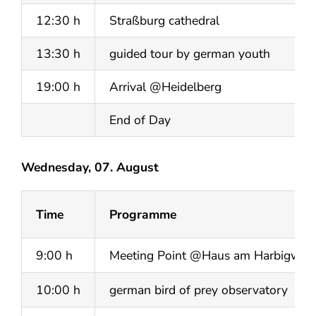
12:30 h
Straßburg cathedral
13:30 h
guided tour by german youth
19:00 h
Arrival @Heidelberg
End of Day
Wednesday, 07. August
Time
Programme
9:00 h
Meeting Point @Haus am Harbigweg 
10:00 h
german bird of prey observatory