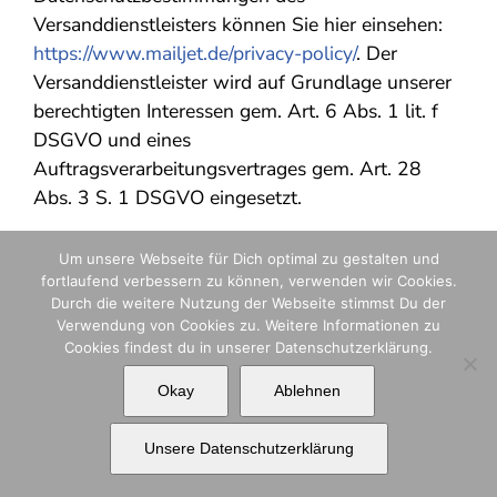
Versanddienstleisters können Sie hier einsehen:
https://www.mailjet.de/privacy-policy/
. Der
Versanddienstleister wird auf Grundlage unserer
berechtigten Interessen gem. Art. 6 Abs. 1 lit. f
DSGVO und eines
Auftragsverarbeitungsvertrages gem. Art. 28
Abs. 3 S. 1 DSGVO eingesetzt.
Der Versanddienstleister kann die Daten der
Um unsere Webseite für Dich optimal zu gestalten und
Empfänger in pseudonymer Form, d.h. ohne
fortlaufend verbessern zu können, verwenden wir Cookies.
Zuordnung zu einem Nutzer, zur Optimierung
Durch die weitere Nutzung der Webseite stimmst Du der
Verwendung von Cookies zu. Weitere Informationen zu
oder Verbesserung der eigenen Services nutzen,
Cookies findest du in unserer Datenschutzerklärung.
z.B. zur technischen Optimierung des Versandes
und der Darstellung der Newsletter oder für
Okay
Ablehnen
statistische Zwecke verwenden. Der
Versanddienstleister nutzt die Daten unserer
Unsere Datenschutzerklärung
Newsletterempfänger jedoch nicht, um diese