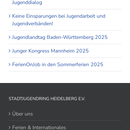
Jugenddialog
Keine Einsparungen bei Jugendarbeit und
Jugendverbänden!
Jugendlandtag Baden-Württemberg 2025
Junger Kongress Mannheim 2025
FerienOnJob in den Sommerferien 2025
STADTJUGENDRING HEIDELBERG E.V.
Über uns
Ferien & Internationales