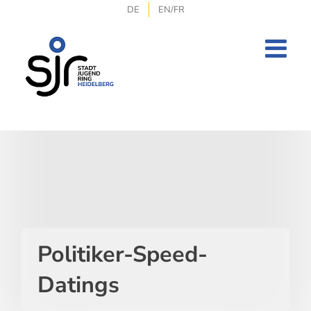
Zum
DE
EN/FR
Inhalt
springen
Politiker-Speed-
Datings