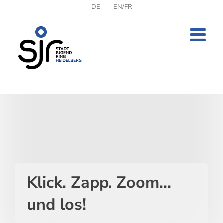
Zum
DE
EN/FR
Inhalt
springen
Klick. Zapp. Zoom…
und los!