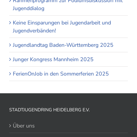
Rahmenprogramm zur Podiumsdiskussion mit
Jugenddialog
Keine Einsparungen bei Jugendarbeit und
Jugendverbänden!
Jugendlandtag Baden-Württemberg 2025
Junger Kongress Mannheim 2025
FerienOnJob in den Sommerferien 2025
STADTJUGENDRING HEIDELBERG E.V.
Über uns