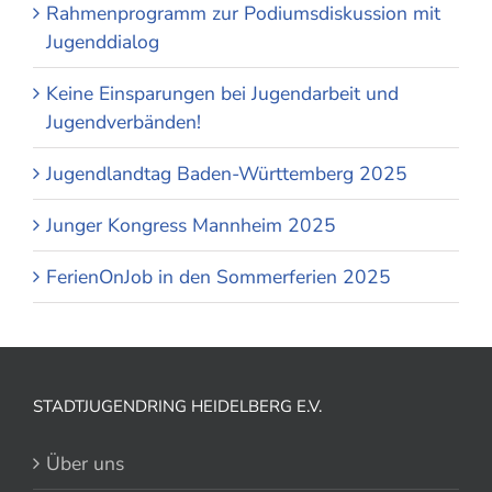
Rahmenprogramm zur Podiumsdiskussion mit
Jugenddialog
Keine Einsparungen bei Jugendarbeit und
Jugendverbänden!
Jugendlandtag Baden-Württemberg 2025
Junger Kongress Mannheim 2025
FerienOnJob in den Sommerferien 2025
STADTJUGENDRING HEIDELBERG E.V.
Über uns