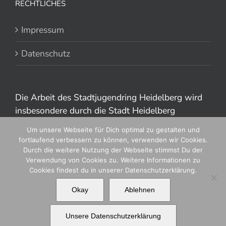
RECHTLICHES
Impressum
Datenschutz
Die Arbeit des Stadtjugendring Heidelberg wird
insbesondere durch die Stadt Heidelberg
gefördert.
Um unsere Webseite für Dich optimal zu gestalten und
fortlaufend verbessern zu können, verwenden wir Cookies.
Durch die weitere Nutzung der Webseite stimmst Du der
Verwendung von Cookies zu. Weitere Informationen zu
Cookies findest du in unserer Datenschutzerklärung.
Okay
Ablehnen
© 2020 Stadtjugendring Heidelberg e.V.
Instagram
Facebook
Twitter
YouTube
Unsere Datenschutzerklärung