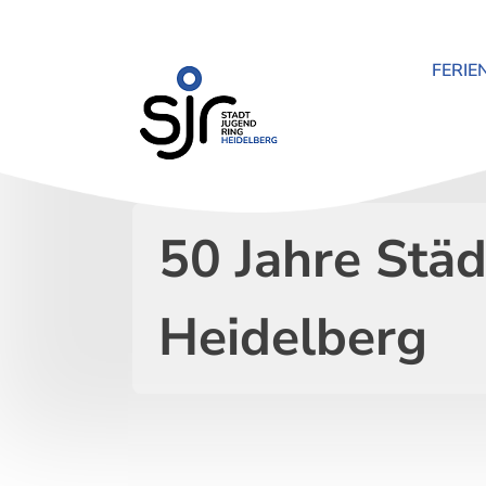
Zum
Inhalt
springen
FERIE
50 Jahre Stä
Heidelberg