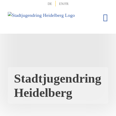
Zum
DE
EN/FR
Inhalt
springen
Stadtjugendring
Heidelberg