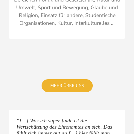
Umwelt, Sport und Bewegung, Glaube und
Religion, Einsatz für andere, Studentische
Organisationen, Kultur, Interkulturelles …
MEHR ÜBER UNS
“[…] Was ich super finde ist die
” […] Einfach sich auszutauschen, wie
“[…] Wir haben jetzt im Sommer das
“[…] Warum wir uns dazu entschieden haben,
Wertschätzung des Ehrenamtes an sich. Das
arbeitet man, sich auch zu unterstützen bei
Zeltissimo, ein großes Zirkusfestival von
im Stadtjugendring Mitglied zu werden: weil
fühlt sich immer gut an […] hier fühlt man
Angeboten. Wir sind sehr froh, die Connection
unserem Zirkus und da unterstützt uns auch
wir den Plattformgedanken sehr wichtig